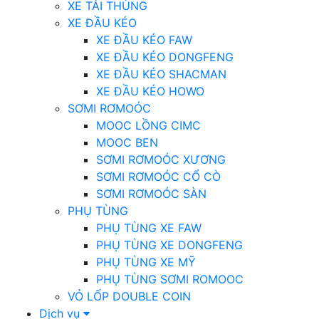
XE TẢI THÙNG
XE ĐẦU KÉO
XE ĐẦU KÉO FAW
XE ĐẦU KÉO DONGFENG
XE ĐẦU KÉO SHACMAN
XE ĐẦU KÉO HOWO
SƠMI RƠMOÓC
MOOC LỒNG CIMC
MOOC BEN
SƠMI RƠMOÓC XƯƠNG
SƠMI RƠMOÓC CỔ CÒ
SƠMI RƠMOÓC SÀN
PHỤ TÙNG
PHỤ TÙNG XE FAW
PHỤ TÙNG XE DONGFENG
PHỤ TÙNG XE MỸ
PHỤ TÙNG SƠMI ROMOOC
VỎ LỐP DOUBLE COIN
Dịch vụ