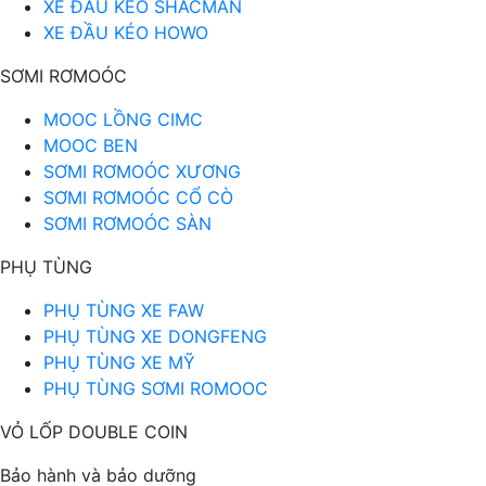
XE ĐẦU KÉO SHACMAN
XE ĐẦU KÉO HOWO
SƠMI RƠMOÓC
MOOC LỒNG CIMC
MOOC BEN
SƠMI RƠMOÓC XƯƠNG
SƠMI RƠMOÓC CỔ CÒ
SƠMI RƠMOÓC SÀN
PHỤ TÙNG
PHỤ TÙNG XE FAW
PHỤ TÙNG XE DONGFENG
PHỤ TÙNG XE MỸ
PHỤ TÙNG SƠMI ROMOOC
VỎ LỐP DOUBLE COIN
Bảo hành và bảo dưỡng