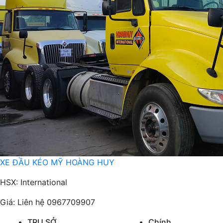
XE ĐẦU KÉO MỸ HOÀNG HUY
HSX: International
Giá:
Liên hệ 0967709907
TRỤ SỞ
Chính