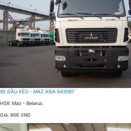
XE ĐẦU KÉO - MAZ ASIA 6430B7
HSX: Maz - Belarus
Giá:
906 VNĐ