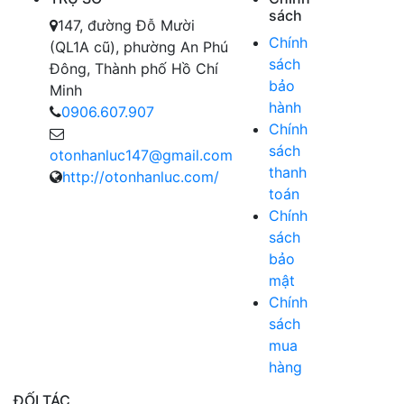
sách
147, đường Đỗ Mười
Chính
(QL1A cũ), phường An Phú
sách
Đông, Thành phố Hồ Chí
bảo
Minh
hành
0906.607.907
Chính
sách
otonhanluc147@gmail.com
thanh
http://otonhanluc.com/
toán
Chính
sách
bảo
mật
Chính
sách
mua
hàng
ĐỐI TÁC