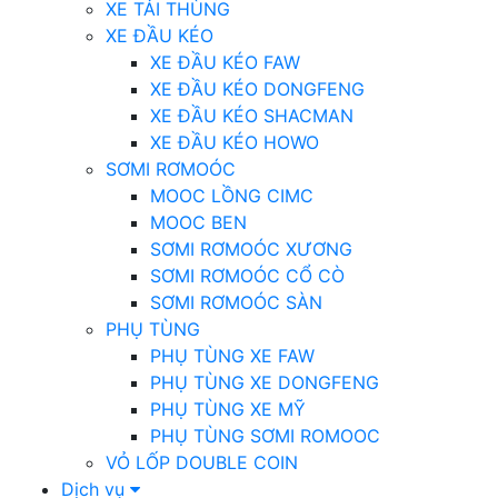
XE TẢI THÙNG
XE ĐẦU KÉO
XE ĐẦU KÉO FAW
XE ĐẦU KÉO DONGFENG
XE ĐẦU KÉO SHACMAN
XE ĐẦU KÉO HOWO
SƠMI RƠMOÓC
MOOC LỒNG CIMC
MOOC BEN
SƠMI RƠMOÓC XƯƠNG
SƠMI RƠMOÓC CỔ CÒ
SƠMI RƠMOÓC SÀN
PHỤ TÙNG
PHỤ TÙNG XE FAW
PHỤ TÙNG XE DONGFENG
PHỤ TÙNG XE MỸ
PHỤ TÙNG SƠMI ROMOOC
VỎ LỐP DOUBLE COIN
Dịch vụ