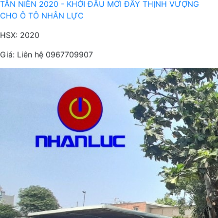
TÂN NIÊN 2020 - KHỞI ĐẦU MỚI ĐẦY THỊNH VƯỢNG
CHO Ô TÔ NHÂN LỰC
HSX: 2020
Giá:
Liên hệ 0967709907