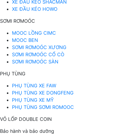
XE ĐẦU KÉO SHACMAN
XE ĐẦU KÉO HOWO
SƠMI RƠMOÓC
MOOC LỒNG CIMC
MOOC BEN
SƠMI RƠMOÓC XƯƠNG
SƠMI RƠMOÓC CỔ CÒ
SƠMI RƠMOÓC SÀN
PHỤ TÙNG
PHỤ TÙNG XE FAW
PHỤ TÙNG XE DONGFENG
PHỤ TÙNG XE MỸ
PHỤ TÙNG SƠMI ROMOOC
VỎ LỐP DOUBLE COIN
Bảo hành và bảo dưỡng