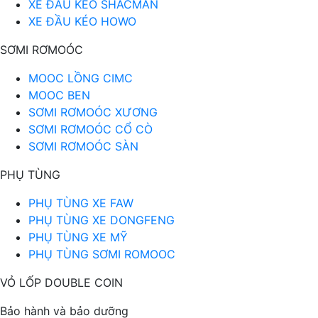
XE ĐẦU KÉO SHACMAN
XE ĐẦU KÉO HOWO
SƠMI RƠMOÓC
MOOC LỒNG CIMC
MOOC BEN
SƠMI RƠMOÓC XƯƠNG
SƠMI RƠMOÓC CỔ CÒ
SƠMI RƠMOÓC SÀN
PHỤ TÙNG
PHỤ TÙNG XE FAW
PHỤ TÙNG XE DONGFENG
PHỤ TÙNG XE MỸ
PHỤ TÙNG SƠMI ROMOOC
VỎ LỐP DOUBLE COIN
Bảo hành và bảo dưỡng