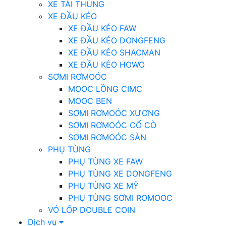
XE TẢI THÙNG
XE ĐẦU KÉO
XE ĐẦU KÉO FAW
XE ĐẦU KÉO DONGFENG
XE ĐẦU KÉO SHACMAN
XE ĐẦU KÉO HOWO
SƠMI RƠMOÓC
MOOC LỒNG CIMC
MOOC BEN
SƠMI RƠMOÓC XƯƠNG
SƠMI RƠMOÓC CỔ CÒ
SƠMI RƠMOÓC SÀN
PHỤ TÙNG
PHỤ TÙNG XE FAW
PHỤ TÙNG XE DONGFENG
PHỤ TÙNG XE MỸ
PHỤ TÙNG SƠMI ROMOOC
VỎ LỐP DOUBLE COIN
Dịch vụ