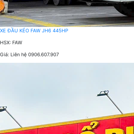
XE ĐẦU KÉO FAW JH6 445HP
HSX: FAW
Giá:
Liên hệ 0906.607.907