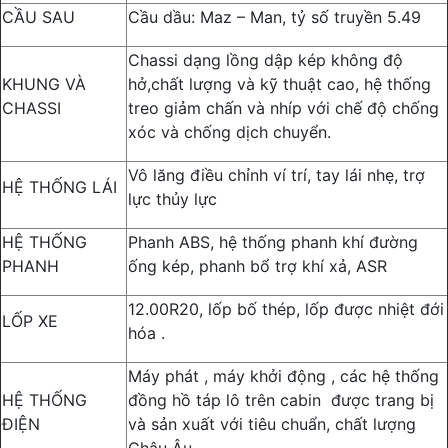
CẦU SAU
Cầu dầu: Maz – Man, tỷ số truyền 5.49
Chassi dạng lồng dập kép không độ
KHUNG VÀ
hở,chất lượng và kỹ thuật cao, hệ thống
CHASSI
treo giảm chấn và nhíp với chế độ chống
xóc và chống dịch chuyển.
Vô lăng điều chỉnh ví trí, tay lái nhẹ, trợ
HỆ THỐNG LÁI
lực thủy lực
HỆ THỐNG
Phanh ABS, hệ thống phanh khí đường
PHANH
ống kép, phanh bổ trợ khí xả, ASR
12.00R20, lốp bố thép, lốp được nhiệt đới
LỐP XE
hóa .
Máy phát , máy khởi động , các hệ thống
HỆ THỐNG
đồng hồ táp lô trên cabin được trang bị
ĐIỆN
và sản xuất với tiêu chuẩn, chất lượng