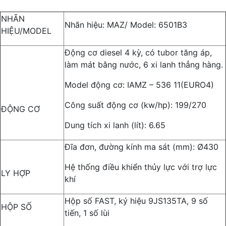
NHÃN
Nhãn hiệu: MAZ/ Model: 6501B3
HIỆU/MODEL
Động cơ diesel 4 kỳ, có tubor tăng áp,
làm mát bằng nước, 6 xi lanh thẳng hàng.
Model động cơ: IAMZ – 536 11(EURO4)
Công suất động cơ (kw/hp): 199/270
ĐỘNG CƠ
Dung tích xi lanh (lít): 6.65
Đĩa đơn, đường kính ma sát (mm): Ø430
Hệ thống điều khiển thủy lực với trợ lực
LY HỢP
khí
Hộp số FAST, ký hiệu 9JS135TA, 9 số
HỘP SỐ
tiến, 1 số lùi