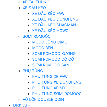
XE TẢI THÙNG
XE ĐẦU KÉO
XE ĐẦU KÉO FAW
XE ĐẦU KÉO DONGFENG
XE ĐẦU KÉO SHACMAN
XE ĐẦU KÉO HOWO
SƠMI RƠMOÓC
MOOC LỒNG CIMC
MOOC BEN
SƠMI RƠMOÓC XƯƠNG
SƠMI RƠMOÓC CỔ CÒ
SƠMI RƠMOÓC SÀN
PHỤ TÙNG
PHỤ TÙNG XE FAW
PHỤ TÙNG XE DONGFENG
PHỤ TÙNG XE MỸ
PHỤ TÙNG SƠMI ROMOOC
VỎ LỐP DOUBLE COIN
Dịch vụ