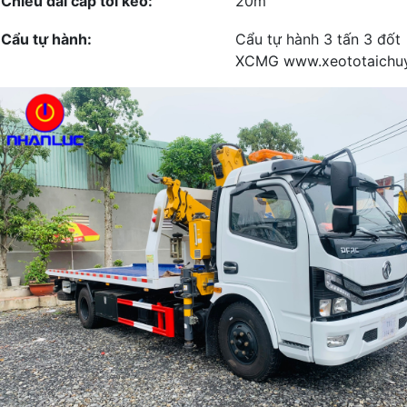
Chiều dài cáp tời kéo:
20m
Cẩu tự hành:
Cẩu tự hành 3 tấn 3 đốt
XCMG www.xeototaichu