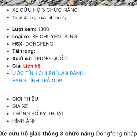
XE CỨU HỘ 3 CHỨC NĂNG
1 lượt đánh giá sản phẩm này
Lượt xem:
1300
Loại xe:
XE CHUYÊN DỤNG
HSX:
DONGFENG
Tải trọng:
Xuất xứ:
TRUNG QUỐC
Giá:
Liên hệ
ƯỚC TÍNH CHI PHÍ LẮN BÁNH
BẢNG TÍNH TRẢ GÓP
GIỚI THIỆU
GIÁ XE
THÔNG SỐ KỸ THUẬT
HÌNH ẢNH
Xe cứu hộ giao thông 3 chức năng
Dongfeng nhậ