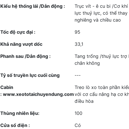
Kiểu hệ thống lái /Dẫn động :
Trục vít - ê cu bi /Cơ khí
lực thuỷ lực, có thể thay
nghiêng và chiều cao
Tốc độ cực đại :
95
Khả năng vượt dốc
33,1
Phanh sau /Dẫn động :
Tang trống /thuỷ lực trợ 
chân không
Tỷ số truyền lực cuối cùng
---
Cabin
Treo lò xo toàn phần kiểu
: www.xeototaichuyendung.com
với cơ cấu nâng hạ cơ kh
điều hòa
Thùng nhiên liệu:
100
Cửa sổ điện :
Có