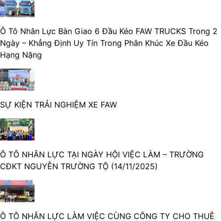
Ô Tô Nhân Lực Bàn Giao 6 Đầu Kéo FAW TRUCKS Trong 2
Ngày – Khẳng Định Uy Tín Trong Phân Khúc Xe Đầu Kéo
Hạng Nặng
SỰ KIỆN TRẢI NGHIỆM XE FAW
Ô TÔ NHÂN LỰC TẠI NGÀY HỘI VIỆC LÀM – TRƯỜNG
CĐKT NGUYỄN TRƯỜNG TỘ (14/11/2025)
Ô TÔ NHÂN LỰC LÀM VIỆC CÙNG CÔNG TY CHO THUÊ