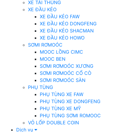
XE TẢI THÙNG
XE ĐẦU KÉO
XE ĐẦU KÉO FAW
XE ĐẦU KÉO DONGFENG
XE ĐẦU KÉO SHACMAN
XE ĐẦU KÉO HOWO
SƠMI RƠMOÓC
MOOC LỒNG CIMC
MOOC BEN
SƠMI RƠMOÓC XƯƠNG
SƠMI RƠMOÓC CỔ CÒ
SƠMI RƠMOÓC SÀN
PHỤ TÙNG
PHỤ TÙNG XE FAW
PHỤ TÙNG XE DONGFENG
PHỤ TÙNG XE MỸ
PHỤ TÙNG SƠMI ROMOOC
VỎ LỐP DOUBLE COIN
Dịch vụ