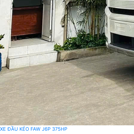
XE ĐẦU KÉO FAW J6P 375HP