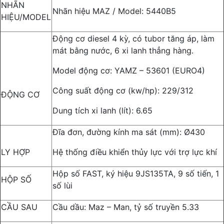
NHÃN
Nhãn hiệu MAZ / Model: 5440B5
HIỆU/MODEL
Động cơ diesel 4 kỳ, có tubor tăng áp, làm
mát bằng nước, 6 xi lanh thẳng hàng.
Model động cơ: YAMZ – 53601 (EURO4)
Công suất động cơ (kw/hp): 229/312
ĐỘNG CƠ
Dung tích xi lanh (lít): 6.65
Đĩa đơn, đường kính ma sát (mm): Ø430
LY HỢP
Hệ thống điều khiển thủy lực với trợ lực khí
Hộp số FAST, ký hiệu 9JS135TA, 9 số tiến, 1
HỘP SỐ
số lùi
CẦU SAU
Cầu dầu: Maz – Man, tỷ số truyền 5.33