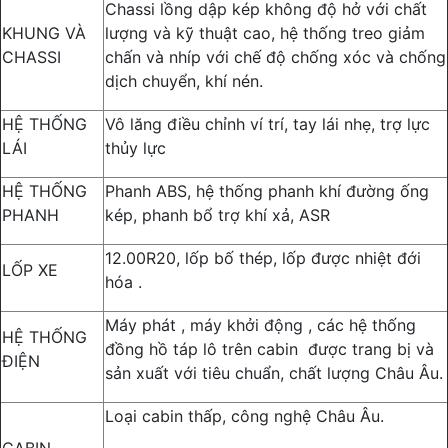
Chassi lồng dập kép không độ hở với chất
KHUNG VÀ
lượng và kỹ thuật cao, hệ thống treo giảm
CHASSI
chấn và nhíp với chế độ chống xóc và chống
dịch chuyển, khí nén.
HỆ THỐNG
Vô lăng điều chỉnh ví trí, tay lái nhẹ, trợ lực
LÁI
thủy lực
HỆ THỐNG
Phanh ABS, hệ thống phanh khí đường ống
PHANH
kép, phanh bổ trợ khí xả, ASR
12.00R20, lốp bố thép, lốp được nhiệt đới
LỐP XE
hóa .
Máy phát , máy khởi động , các hệ thống
HỆ THỐNG
đồng hồ táp lô trên cabin được trang bị và
ĐIỆN
sản xuất với tiêu chuẩn, chất lượng Châu Âu.
Loại cabin thấp, công nghệ Châu Âu.