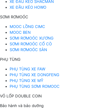
XE ĐẦU KÉO SHACMAN
XE ĐẦU KÉO HOWO
SƠMI RƠMOÓC
MOOC LỒNG CIMC
MOOC BEN
SƠMI RƠMOÓC XƯƠNG
SƠMI RƠMOÓC CỔ CÒ
SƠMI RƠMOÓC SÀN
PHỤ TÙNG
PHỤ TÙNG XE FAW
PHỤ TÙNG XE DONGFENG
PHỤ TÙNG XE MỸ
PHỤ TÙNG SƠMI ROMOOC
VỎ LỐP DOUBLE COIN
Bảo hành và bảo dưỡng