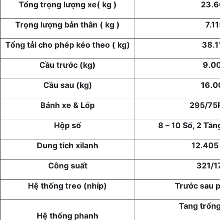
Tổng trọng lượng xe
( kg )
23.6
Trọng lượng bản thân ( kg )
7.1
Tổng tải cho phép kéo theo ( kg)
38.1
Cầu trước (kg)
9.0
Cầu sau (kg)
16.0
Bánh xe & Lốp
295/75
Hộp số
8 – 10 Số, 2 Tầ
Dung tích xilanh
12.405
Công suất
321/1
Hệ thống treo (nhíp)
Trước sau 
Tang trống
Hệ thống phanh