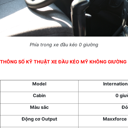
Phía trong xe đầu kéo 0 giường
THÔNG SỐ KỸ THUẬT XE ĐẦU KÉO MỸ KHÔNG GIƯỜNG
Model
Internation
Cabin
0 giư
Màu sắc
Đỏ
Động cơ Output
Maxxforce 