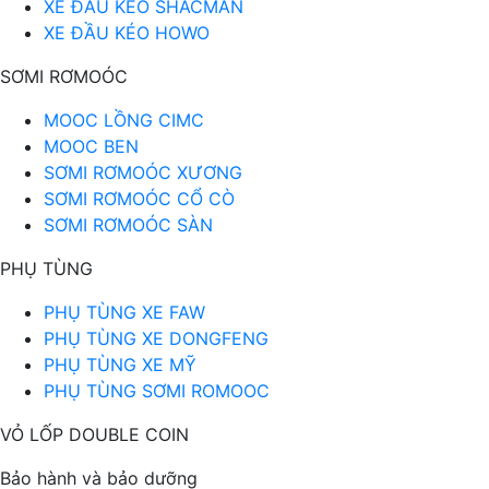
XE ĐẦU KÉO SHACMAN
XE ĐẦU KÉO HOWO
SƠMI RƠMOÓC
MOOC LỒNG CIMC
MOOC BEN
SƠMI RƠMOÓC XƯƠNG
SƠMI RƠMOÓC CỔ CÒ
SƠMI RƠMOÓC SÀN
PHỤ TÙNG
PHỤ TÙNG XE FAW
PHỤ TÙNG XE DONGFENG
PHỤ TÙNG XE MỸ
PHỤ TÙNG SƠMI ROMOOC
VỎ LỐP DOUBLE COIN
Bảo hành và bảo dưỡng