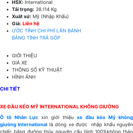
HSX:
International
Tải trọng:
38.114 Kg
Xuất xứ:
Mỹ (Nhập Khẩu)
Giá:
Liên hệ
ƯỚC TÍNH CHI PHÍ LẮN BÁNH
BẢNG TÍNH TRẢ GÓP
GIỚI THIỆU
GIÁ XE
THÔNG SỐ KỸ THUẬT
HÌNH ẢNH
CHI TIẾT
XE ĐẦU KÉO MỸ INTERNATIONAL KHÔNG GIƯỜNG
Ô tô Nhân Lực
xin giới thiệu
xe đầu kéo Mỹ khôn
giường International
là dòng xe được nhập khẩu nguyê
chiếc bằng đường thủy nguyên cấu hình 100%không tháo