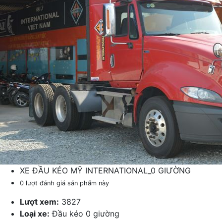
XE ĐẦU KÉO MỸ INTERNATIONAL_0 GIƯỜNG
0 lượt đánh giá sản phẩm này
Lượt xem:
3827
Loại xe:
Đầu kéo 0 giường