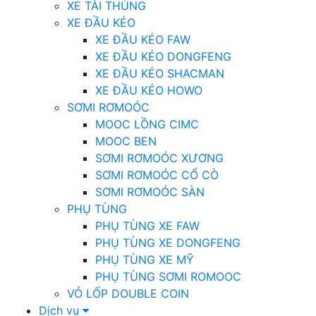
XE TẢI THÙNG
XE ĐẦU KÉO
XE ĐẦU KÉO FAW
XE ĐẦU KÉO DONGFENG
XE ĐẦU KÉO SHACMAN
XE ĐẦU KÉO HOWO
SƠMI RƠMOÓC
MOOC LỒNG CIMC
MOOC BEN
SƠMI RƠMOÓC XƯƠNG
SƠMI RƠMOÓC CỔ CÒ
SƠMI RƠMOÓC SÀN
PHỤ TÙNG
PHỤ TÙNG XE FAW
PHỤ TÙNG XE DONGFENG
PHỤ TÙNG XE MỸ
PHỤ TÙNG SƠMI ROMOOC
VỎ LỐP DOUBLE COIN
Dịch vụ