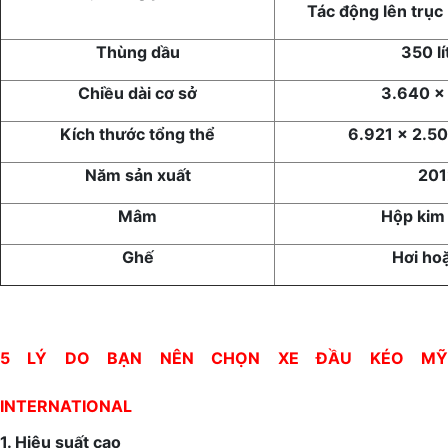
Tác động lên trục
Thùng dầu
350 lí
Chiều dài cơ sở
3.640 x
Kích thước tổng thể
6.921 x 2.5
Năm sản xuất
201
Mâm
Hộp kim
Ghế
Hơi ho
5 LÝ DO BẠN NÊN CHỌN XE ĐẦU KÉO MỸ
INTERNATIONAL
1. Hiệu suất cao