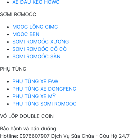
XE ĐẦU KÉO HOWO
SƠMI RƠMOÓC
MOOC LỒNG CIMC
MOOC BEN
SƠMI RƠMOÓC XƯƠNG
SƠMI RƠMOÓC CỔ CÒ
SƠMI RƠMOÓC SÀN
PHỤ TÙNG
PHỤ TÙNG XE FAW
PHỤ TÙNG XE DONGFENG
PHỤ TÙNG XE MỸ
PHỤ TÙNG SƠMI ROMOOC
VỎ LỐP DOUBLE COIN
Bảo hành và bảo dưỡng
Hotline: 0976607907 Dịch Vụ Sửa Chữa - Cứu Hộ 24/7