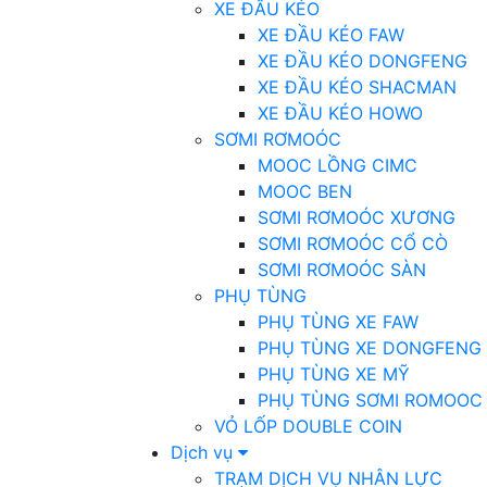
XE ĐẦU KÉO
XE ĐẦU KÉO FAW
XE ĐẦU KÉO DONGFENG
XE ĐẦU KÉO SHACMAN
XE ĐẦU KÉO HOWO
SƠMI RƠMOÓC
MOOC LỒNG CIMC
MOOC BEN
SƠMI RƠMOÓC XƯƠNG
SƠMI RƠMOÓC CỔ CÒ
SƠMI RƠMOÓC SÀN
PHỤ TÙNG
PHỤ TÙNG XE FAW
PHỤ TÙNG XE DONGFENG
PHỤ TÙNG XE MỸ
PHỤ TÙNG SƠMI ROMOOC
VỎ LỐP DOUBLE COIN
Dịch vụ
TRẠM DỊCH VỤ NHÂN LỰC