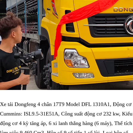
Xe tải Dongfeng 4 chân 17T9 Model DFL 1310A1, Động cơ
Cummins: ISL9.5-31E51A, Công suất động cơ 232 kw, Kiểu
động cơ 4 kỳ tăng áp, 6 xi lanh thẳng hàng (6 máy), Thể tích
làm việc 9.460 Cm3. Hộp số 9 số tiến 1 số lùi, Loại hộp số