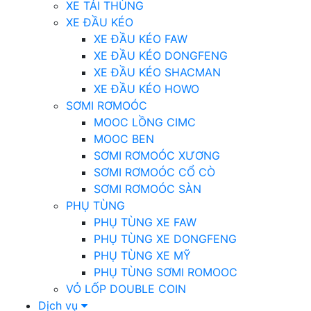
XE TẢI THÙNG
XE ĐẦU KÉO
XE ĐẦU KÉO FAW
XE ĐẦU KÉO DONGFENG
XE ĐẦU KÉO SHACMAN
XE ĐẦU KÉO HOWO
SƠMI RƠMOÓC
MOOC LỒNG CIMC
MOOC BEN
SƠMI RƠMOÓC XƯƠNG
SƠMI RƠMOÓC CỔ CÒ
SƠMI RƠMOÓC SÀN
PHỤ TÙNG
PHỤ TÙNG XE FAW
PHỤ TÙNG XE DONGFENG
PHỤ TÙNG XE MỸ
PHỤ TÙNG SƠMI ROMOOC
VỎ LỐP DOUBLE COIN
Dịch vụ