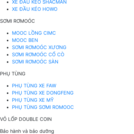
XE ĐẦU KÉO SHACMAN
XE ĐẦU KÉO HOWO
SƠMI RƠMOÓC
MOOC LỒNG CIMC
MOOC BEN
SƠMI RƠMOÓC XƯƠNG
SƠMI RƠMOÓC CỔ CÒ
SƠMI RƠMOÓC SÀN
PHỤ TÙNG
PHỤ TÙNG XE FAW
PHỤ TÙNG XE DONGFENG
PHỤ TÙNG XE MỸ
PHỤ TÙNG SƠMI ROMOOC
VỎ LỐP DOUBLE COIN
Bảo hành và bảo dưỡng